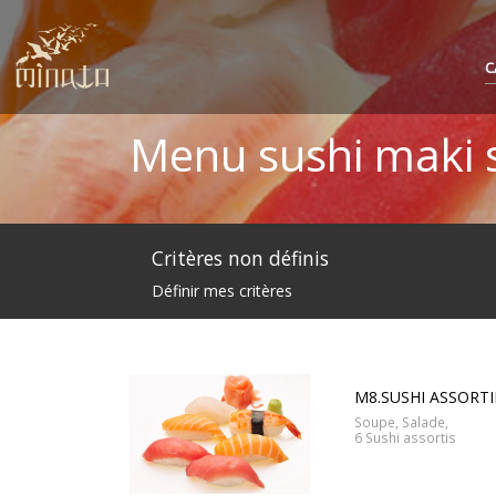
C
Menu sushi maki 
Critères non définis
Définir mes critères
M8.SUSHI ASSORT
Soupe, Salade,
6 Sushi assortis