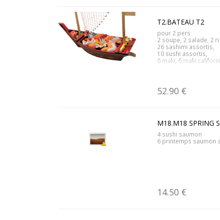
T2.BATEAU T2
pour 2 pers
2 soupe, 2 salade, 2 ri
26 sashimi assortis,
10 sushi assortis,
6 maki, 6 maki californ
52.90 €
M18.M18 SPRING 
4 sushi saumon
6 printemps saumon 
14.50 €