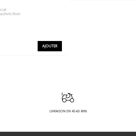
ocat
sashimi thon
AJOUTER
LIVRAISON EN 45-60 MIN