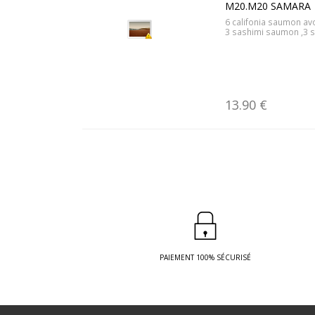
M20.M20 SAMARA
6 califonia saumon av
3 sashimi saumon ,3 
13.90 €
PAIEMENT 100% SÉCURISÉ