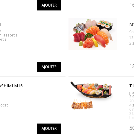
1
AJOUTER
I
M1
z
So
i assortis,
12
rtis
3 
1
AJOUTER
ASHIMI M16
T
po
2 
20
vocat
4 
6 
8 
fr
5
AJOUTER