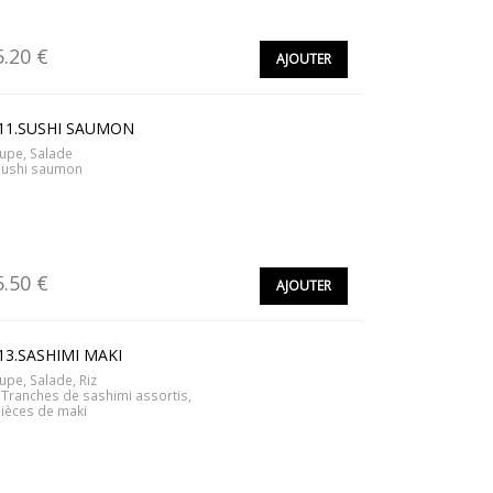
5.20 €
AJOUTER
11.SUSHI SAUMON
upe, Salade
Sushi saumon
5.50 €
AJOUTER
13.SASHIMI MAKI
upe, Salade, Riz
 Tranches de sashimi assortis,
Pièces de maki