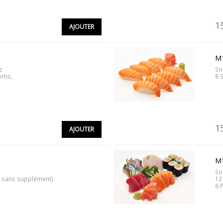
1
AJOUTER
M
z
So
rtis,
8 
1
AJOUTER
M
i
So
, sans supplément)
12
6 