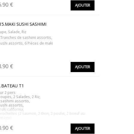
6.90 €
AJOUTER
5.MAKI SUSHI SASHIMI
upe, Salade, Riz
 Tranches de sashimi assortis,
sushi assortis, 6 Pièces de maki
8.90 €
AJOUTER
1.BATEAU T1
ur 2 pers
Soupes, 2 Salades, 2 Riz,
 sashimi assortis,
sushi assortis,
maki california,
brochettes (2 saumon, 2 thon, 2 poulet, 2 boeuf au
omage)
0.90 €
AJOUTER