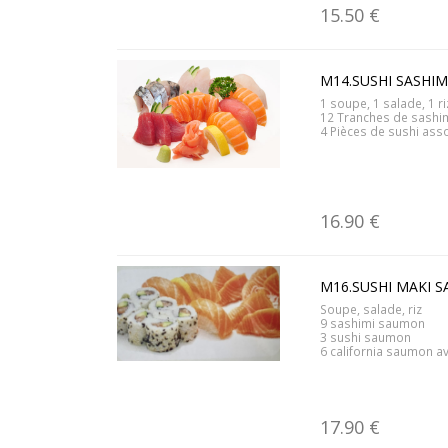
15.50 €
M14.SUSHI SASHIM
1 soupe, 1 salade, 1 ri
12 Tranches de sashim
4 Pièces de sushi asso
16.90 €
M16.SUSHI MAKI S
Soupe, salade, riz
9 sashimi saumon
3 sushi saumon
6 california saumon a
17.90 €