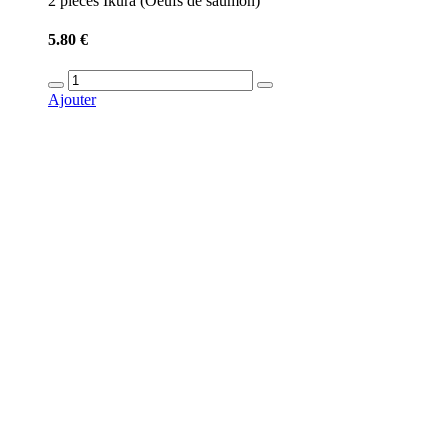
2 pieces Ikura (Oeufs de saumon)
5.80 €
Ajouter