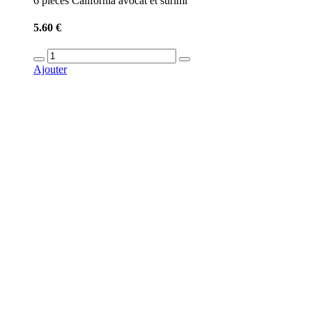
6 pieces California avocat et surimi
5.60 €
Ajouter