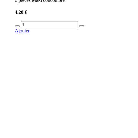
6 pieces Maki concombre
4.20 €
Ajouter