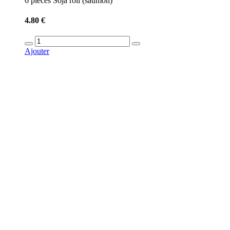
6 pieces Soja roll (saumon)
4.80 €
Ajouter