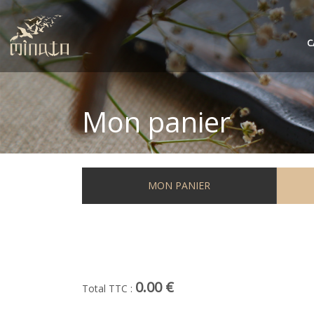
C
Mon panier
MON PANIER
0.00 €
Total TTC :